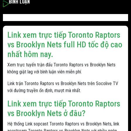
BÌNH LUẬN
Link xem trực tiếp Toronto Raptors
vs Brooklyn Nets full HD tốc độ cao
nhất hôm nay.
Xem trực tuyến trận đấu Toronto Raptors vs Brooklyn Nets
không giật lag với bình luận viên miễn phí.
Link trận Toronto Raptors vs Brooklyn Nets trên Socolive TV
với đường truyền ổn định, mượt mà nhất.
Link xem trực tiếp Toronto Raptors
vs Brooklyn Nets ở đâu?
Hệ thống Link sopcast Toronto Raptors vs Brooklyn Nets, link
acestream Toronto Raptors vs Brooklyn Nets với nhiều ngôn