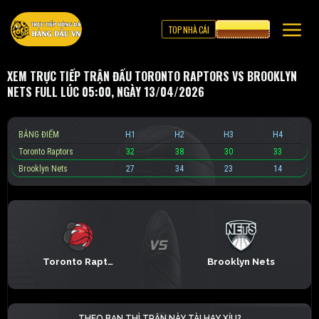
TOP NHÀ CÁI
CƯỢC 8XBET
XEM TRỰC TIẾP TRẬN ĐẤU TORONTO RAPTORS VS BROOKLYN
NETS FULL LÚC 05:00, NGÀY 13/04/2026
BẢNG ĐIỂM
H1
H2
H3
H4
Toronto Raptors
32
38
30
33
Brooklyn Nets
27
34
23
14
Toronto Raptors
Brooklyn Nets
THEO BẠN THÌ TRẬN NÀY TÀI HAY XỈU?