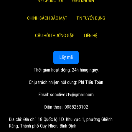
VỀ CHÚNG TÔI
ĐIỀU KHOẢN
CHÍNH SÁCH BẢO MẬT
TIN TUYỂN DỤNG
CÂU HỎI THƯỜNG GẶP
LIÊN HỆ
Lấy mã
Thời gian hoạt động: 24h hàng ngày.
Chịu trách nhiệm nội dung: Phi Tiểu Toàn
Email:
socoliveztv@gmail.com
Điện thoại: 0988253102
Đia chỉ:
Đia chỉ: 18 Quốc lộ 1D, Khu vực 1, phường Ghềnh
Ráng, Thành phố Quy Nhơn, Bình Định