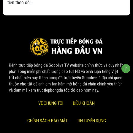
tiện theo dõi.
Kênh trực tiếp bóng đá Socolive TV website chính thức và duy nhất
phát sóng miễn phí chất lượng cao full HD và bình luận tiếng Việt
tốt nhất hiện nay. Kênh bóng đá trực tuyến Socolive là địa chỉ quen
thuộc cho tất cả anh em fan hâm mộ bóng đá chân chính yêu thích
và đam mê xem tructiepbongda tốc độ cao hôm nay.
VỀ CHÚNG TÔI
ĐIỀU KHOẢN
CHÍNH SÁCH BẢO MẬT
TIN TUYỂN DỤNG