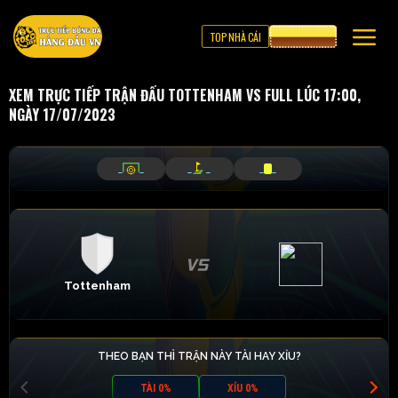
TOP NHÀ CÁI
CƯỢC 8XBET
XEM TRỰC TIẾP TRẬN ĐẤU TOTTENHAM VS FULL LÚC 17:00,
NGÀY 17/07/2023
_
_
_
_
_
_
Tottenham
THEO BẠN THÌ TRẬN NÀY TÀI HAY XỈU?
TÀI 0%
XỈU 0%