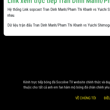
Link xem trực tiếp Tran Dinh Manh/
Hệ thống Link sopcast Tran Dinh Manh/Pham Thi Khanh vs Yuichi 
nhau.
Dữ liệu trận đấu Tran Dinh Manh/Pham Thi Khanh vs Yuichi Shimogami/
Kênh trực tiếp bóng đá Socolive TV website chính thức và duy 
thuộc cho tất cả anh em fan hâm mộ bóng đá chân chính yêu
VỀ CHÚNG TÔI
ĐIỀ