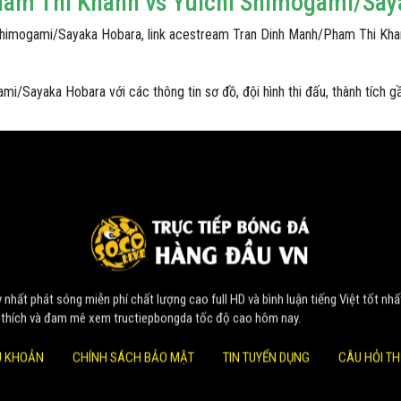
Pham Thi Khanh vs Yuichi Shimogami/Say
Shimogami/Sayaka Hobara, link acestream Tran Dinh Manh/Pham Thi Kha
Sayaka Hobara với các thông tin sơ đồ, đội hình thi đấu, thành tích gần 
nhất phát sóng miễn phí chất lượng cao full HD và bình luận tiếng Việt tốt nhấ
 thích và đam mê xem tructiepbongda tốc độ cao hôm nay.
U KHOẢN
CHÍNH SÁCH BẢO MẬT
TIN TUYỂN DỤNG
CÂU HỎI T