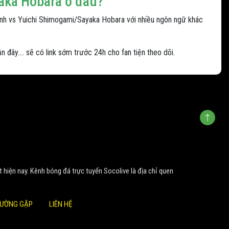
aka Hobara ở đâu?
nh vs Yuichi Shimogami/Sayaka Hobara với nhiều ngôn ngữ khác
đây.... sẽ có link sớm trước 24h cho fan tiện theo dõi.
t hiện nay. Kênh bóng đá trực tuyến Socolive là địa chỉ quen
HƯỜNG GẶP
LIÊN HỆ