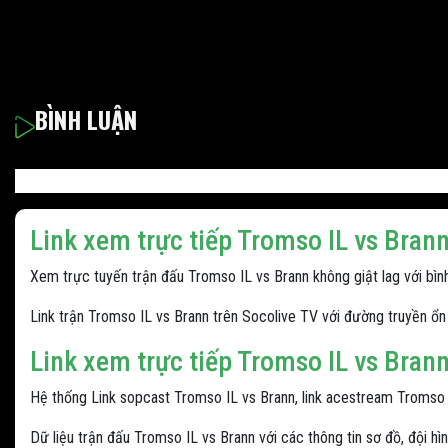
BÌNH LUẬN
Link xem trực tiếp Tromso IL vs Brann
Xem trực tuyến trận đấu Tromso IL vs Brann không giật lag với bình
Link trận Tromso IL vs Brann trên Socolive TV với đường truyền ổn
Link xem trực tiếp Tromso IL vs Bran
Hệ thống Link sopcast Tromso IL vs Brann, link acestream Tromso 
Dữ liệu trận đấu Tromso IL vs Brann với các thông tin sơ đồ, đội hình