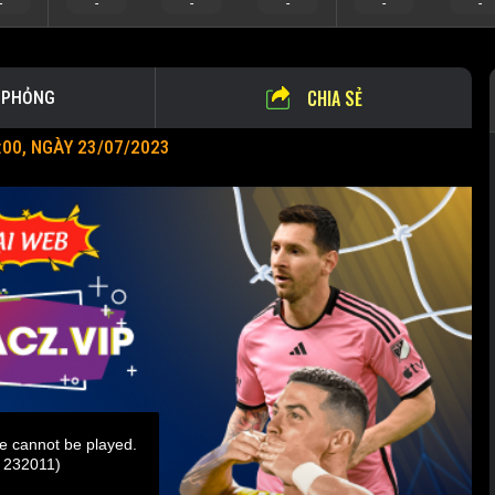
-
-
-
-
-
-
CHIA SẺ
 PHỎNG
00, NGÀY 23/07/2023