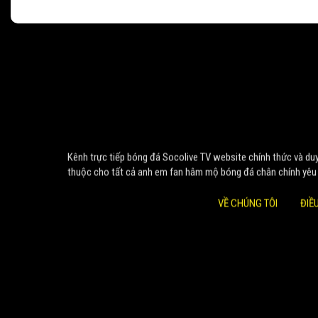
Kênh trực tiếp bóng đá Socolive TV website chính thức và duy 
thuộc cho tất cả anh em fan hâm mộ bóng đá chân chính yêu
VỀ CHÚNG TÔI
ĐIỀ