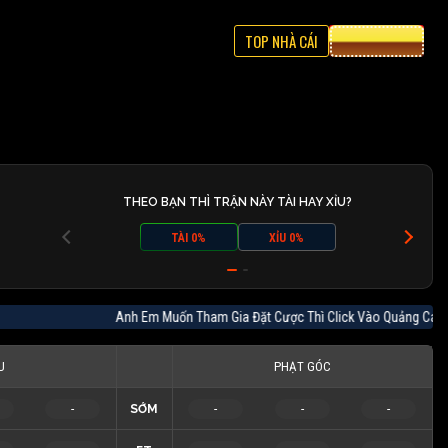
TOP NHÀ CÁI
CƯỢC 8XBET
THEO BẠN THÌ TRẬN NÀY TÀI HAY XỈU?
TÀI 0%
XỈU 0%
Anh Em Muốn Tham Gia Đặt Cược Thì Click Vào Quảng Cá
U
PHẠT GÓC
-
SỚM
-
-
-