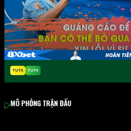
TUTA
TUTA
MÔ PHỎNG TRẬN ĐẤU