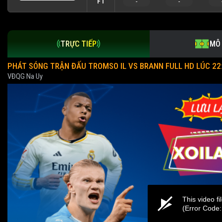
FT
-
-
TRỰC TIẾP
MÔ
PHÁT SÓNG TRẬN ĐẤU TROMSO IL VS BRANN FULL HD LÚC 22:
VĐQG Na Uy