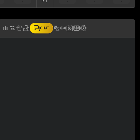
-
FT
-
-
-
CHAT