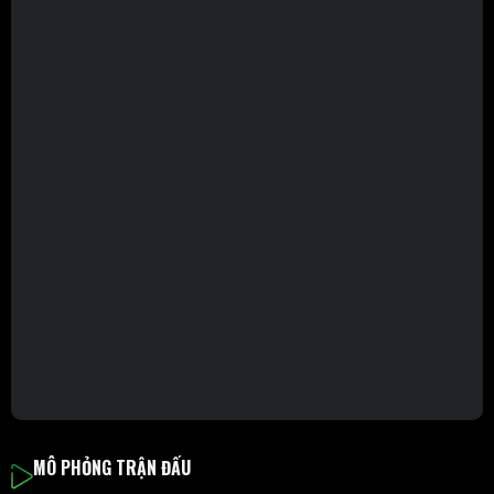
MÔ PHỎNG TRẬN ĐẤU