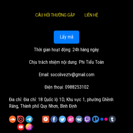
CÂU HỎI THƯỜNG GẶP
LIÊN HỆ
Lấy mã
Thời gian hoạt động: 24h hàng ngày.
Chịu trách nhiệm nội dung: Phi Tiểu Toàn
Email:
socoliveztv@gmail.com
Điện thoại: 0988253102
Đia chỉ:
Đia chỉ: 18 Quốc lộ 1D, Khu vực 1, phường Ghềnh
Ráng, Thành phố Quy Nhơn, Bình Định