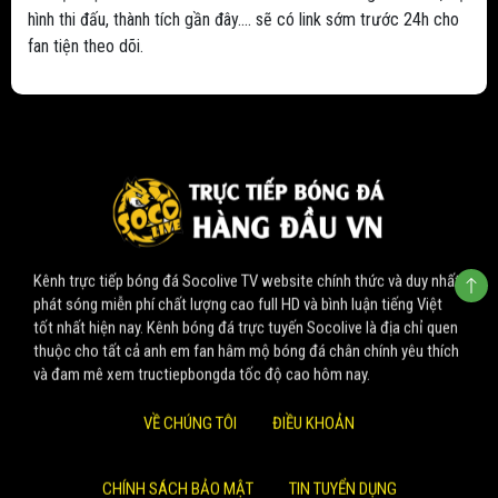
hình thi đấu, thành tích gần đây.... sẽ có link sớm trước 24h cho
fan tiện theo dõi.
Kênh trực tiếp bóng đá Socolive TV website chính thức và duy nhất
phát sóng miễn phí chất lượng cao full HD và bình luận tiếng Việt
tốt nhất hiện nay. Kênh bóng đá trực tuyến Socolive là địa chỉ quen
thuộc cho tất cả anh em fan hâm mộ bóng đá chân chính yêu thích
và đam mê xem tructiepbongda tốc độ cao hôm nay.
VỀ CHÚNG TÔI
ĐIỀU KHOẢN
CHÍNH SÁCH BẢO MẬT
TIN TUYỂN DỤNG