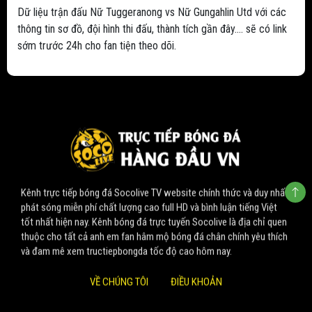
Dữ liệu trận đấu Nữ Tuggeranong vs Nữ Gungahlin Utd với các
thông tin sơ đồ, đội hình thi đấu, thành tích gần đây.... sẽ có link
sớm trước 24h cho fan tiện theo dõi.
Kênh trực tiếp bóng đá Socolive TV website chính thức và duy nhất
phát sóng miễn phí chất lượng cao full HD và bình luận tiếng Việt
tốt nhất hiện nay. Kênh bóng đá trực tuyến Socolive là địa chỉ quen
thuộc cho tất cả anh em fan hâm mộ bóng đá chân chính yêu thích
và đam mê xem tructiepbongda tốc độ cao hôm nay.
VỀ CHÚNG TÔI
ĐIỀU KHOẢN