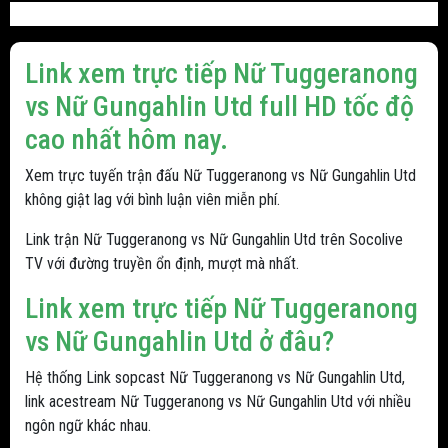
Link xem trực tiếp Nữ Tuggeranong
vs Nữ Gungahlin Utd full HD tốc độ
cao nhất hôm nay.
Xem trực tuyến trận đấu Nữ Tuggeranong vs Nữ Gungahlin Utd
không giật lag với bình luận viên miễn phí.
Link trận Nữ Tuggeranong vs Nữ Gungahlin Utd trên Socolive
TV với đường truyền ổn định, mượt mà nhất.
Link xem trực tiếp Nữ Tuggeranong
vs Nữ Gungahlin Utd ở đâu?
Hệ thống Link sopcast Nữ Tuggeranong vs Nữ Gungahlin Utd,
link acestream Nữ Tuggeranong vs Nữ Gungahlin Utd với nhiều
ngôn ngữ khác nhau.