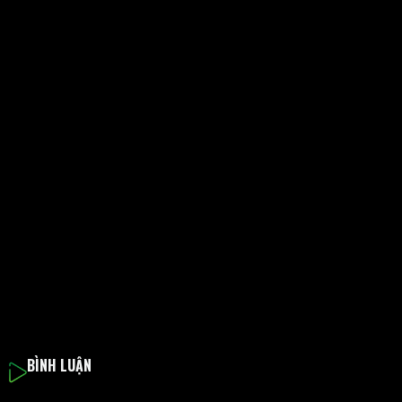
BÌNH LUẬN