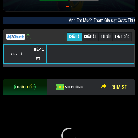
Anh Em Muốn Tham Gia Đặt Cược Thì
CHÂU Á
CHÂU ÂU
TÀI XỈU
PHẠT GÓC
HIỆP 1
-
-
-
Châu Á
FT
-
-
-
HIỆP 1
-
-
-
HIỆP 1
-
-
-
HIỆP 1
-
-
-
FT
-
-
-
FT
-
-
-
FT
-
-
-
CHIA SẺ
TRỰC TIẾP
MÔ PHỎNG