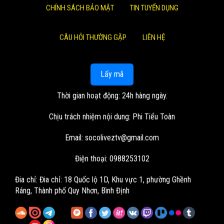
CHÍNH SÁCH BẢO MẬT
TIN TUYỂN DỤNG
CÂU HỎI THƯỜNG GẶP
LIÊN HỆ
Lấy mã
Thời gian hoạt động: 24h hàng ngày.
Chịu trách nhiệm nội dung: Phi Tiểu Toàn
Email:
socoliveztv@gmail.com
Điện thoại: 0988253102
Đia chỉ:
Đia chỉ: 18 Quốc lộ 1D, Khu vực 1, phường Ghềnh
Ráng, Thành phố Quy Nhơn, Bình Định