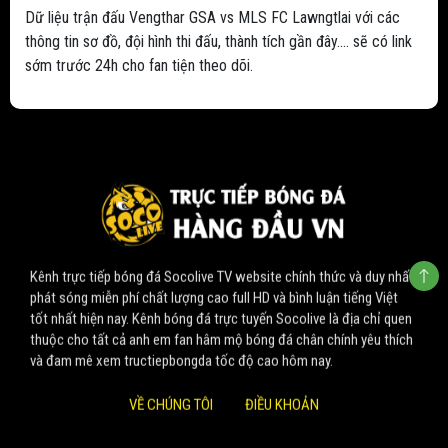
Dữ liệu trận đấu Vengthar GSA vs MLS FC Lawngtlai với các
thông tin sơ đồ, đội hình thi đấu, thành tích gần đây.... sẽ có link
sớm trước 24h cho fan tiện theo dõi.
Kênh trực tiếp bóng đá Socolive TV website chính thức và duy nhất
phát sóng miễn phí chất lượng cao full HD và bình luận tiếng Việt
tốt nhất hiện nay. Kênh bóng đá trực tuyến Socolive là địa chỉ quen
thuộc cho tất cả anh em fan hâm mộ bóng đá chân chính yêu thích
và đam mê xem tructiepbongda tốc độ cao hôm nay.
VỀ CHÚNG TÔI
ĐIỀU KHOẢN