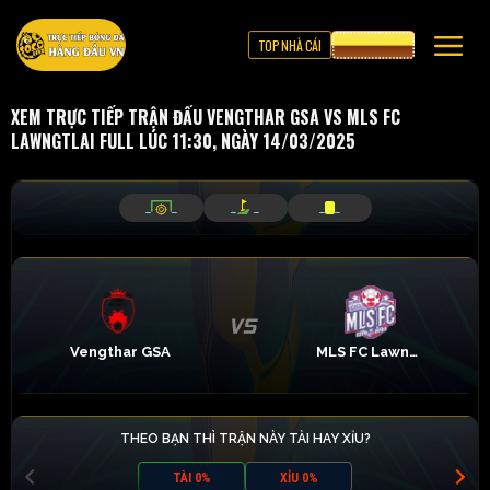
TOP NHÀ CÁI
CƯỢC 8XBET
XEM TRỰC TIẾP TRẬN ĐẤU VENGTHAR GSA VS MLS FC
LAWNGTLAI FULL LÚC 11:30, NGÀY 14/03/2025
_
_
_
_
_
_
Vengthar GSA
MLS FC Lawngtlai
THEO BẠN THÌ TRẬN NÀY TÀI HAY XỈU?
TÀI 0%
XỈU 0%