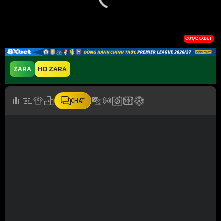
ZARA
HD ZARA
CHAT