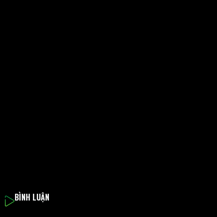
BÌNH LUẬN