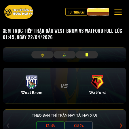
TOP NHÀ CÁI
CƯỢC 8XBET
XEM TRỰC TIẾP TRẬN ĐẤU WEST BROM VS WATFORD FULL LÚC
01:45, NGÀY 22/04/2026
_
_
_
_
_
_
West Brom
Watford
THEO BẠN THÌ TRẬN NÀY TÀI HAY XỈU?
TÀI 0%
XỈU 0%