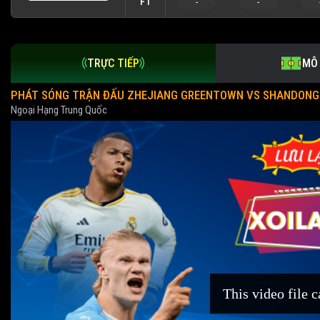
FT
-
-
TRỰC TIẾP
MÔ
PHÁT SÓNG TRẬN ĐẤU ZHEJIANG GREENTOWN VS SHANDONG T
Ngoại Hạng Trung Quốc