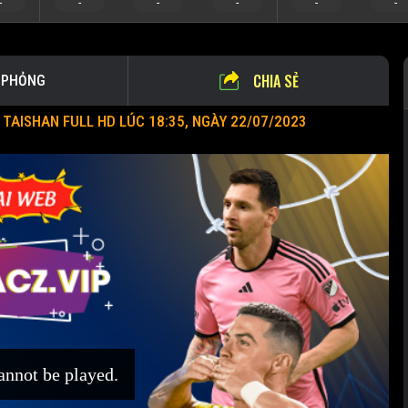
-
-
-
-
-
-
CHIA SẺ
 PHỎNG
AISHAN FULL HD LÚC 18:35, NGÀY 22/07/2023