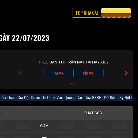
TOP NHÀ CÁI
CƯỢC 8XBET
NGÀY 22/07/2023
THEO BẠN THÌ TRẬN NÀY TÀI HAY XỈU?
TÀI 0%
XỈU 0%
am Gia Đặt Cược Thì Click Vào Quảng Cáo Của 8XBET Để Đăng Ký Đ
U
PHẠT GÓC
-
SỚM
-
-
-