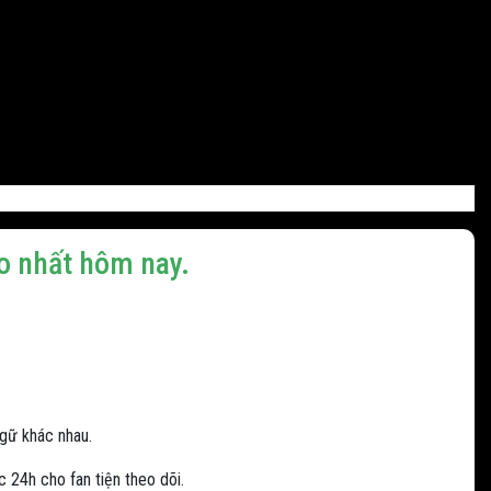
o nhất hôm nay.
gữ khác nhau.
c 24h cho fan tiện theo dõi.