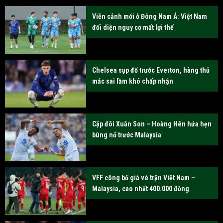
Viễn cảnh mới ở Đông Nam Á: Việt Nam
đối diện nguy cơ mất lợi thế
Chelsea sụp đổ trước Everton, hàng thủ
mắc sai lầm khó chấp nhận
Cặp đôi Xuân Son – Hoàng Hên hứa hẹn
bùng nổ trước Malaysia
VFF công bố giá vé trận Việt Nam –
Malaysia, cao nhất 400.000 đồng