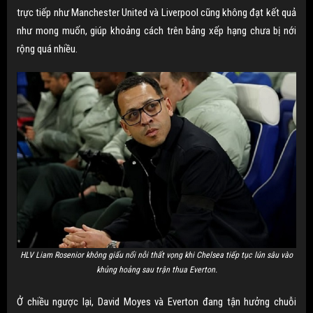
trực tiếp như Manchester United và Liverpool cũng không đạt kết quả
như mong muốn, giúp khoảng cách trên bảng xếp hạng chưa bị nới
rộng quá nhiều.
HLV Liam Rosenior không giấu nổi nỗi thất vọng khi Chelsea tiếp tục lún sâu vào
khủng hoảng sau trận thua Everton.
Ở chiều ngược lại, David Moyes và Everton đang tận hưởng chuỗi