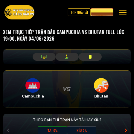
TOP NHÀ CÁI
CƯỢC 8XBET
XEM TRỰC TIẾP TRẬN ĐẤU CAMPUCHIA VS BHUTAN FULL LÚC
19:00, NGÀY 04/06/2026
_
_
_
_
_
_
Campuchia
Bhutan
THEO BẠN THÌ TRẬN NÀY TÀI HAY XỈU?
TÀI 0%
XỈU 0%