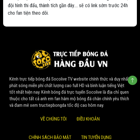
đội hình thi đấu, thành tích gần đây.... sẽ có link sớm trước 24h
cho fan tiện theo dõi.
Kênh trực tiếp bóng đá Socolive TV website chính thức và duy nhất
phát sóng miễn phí chất lượng cao full HD và bình luận tiếng Việt
tốt nhất hiện nay. Kênh bóng đá trực tuyến Socolive là địa chỉ quen
thuộc cho tất cả anh em fan hâm mộ bóng đá chân chính yêu thích
và đam mê xem tructiepbongda tốc độ cao hôm nay.
VỀ CHÚNG TÔI
ĐIỀU KHOẢN
CHÍNH SÁCH BẢO MẬT
TIN TUYỂN DỤNG