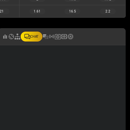
21
1.61
16.5
2.2
CHAT