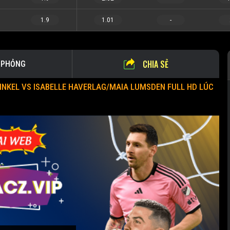
1.9
1.01
-
CHIA SẺ
 PHỎNG
KEL VS ISABELLE HAVERLAG/MAIA LUMSDEN FULL HD LÚC