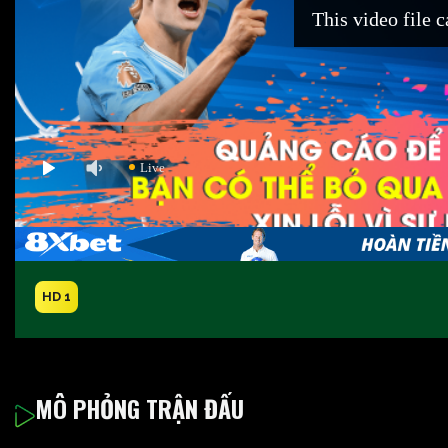
HD 1
MÔ PHỎNG TRẬN ĐẤU