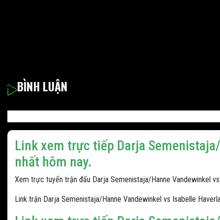
BÌNH LUẬN
Link xem trực tiếp Darja Semenistaj
nhất hôm nay.
Xem trực tuyến trận đấu Darja Semenistaja/Hanne Vandewinkel vs I
Link trận Darja Semenistaja/Hanne Vandewinkel vs Isabelle Haver