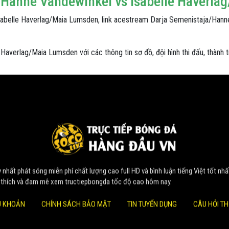
a/Hanne Vandewinkel vs Isabelle Haverl
abelle Haverlag/Maia Lumsden, link acestream Darja Semenistaja/Hann
verlag/Maia Lumsden với các thông tin sơ đồ, đội hình thi đấu, thành tíc
nhất phát sóng miễn phí chất lượng cao full HD và bình luận tiếng Việt tốt nhấ
 thích và đam mê xem tructiepbongda tốc độ cao hôm nay.
U KHOẢN
CHÍNH SÁCH BẢO MẬT
TIN TUYỂN DỤNG
CÂU HỎI T