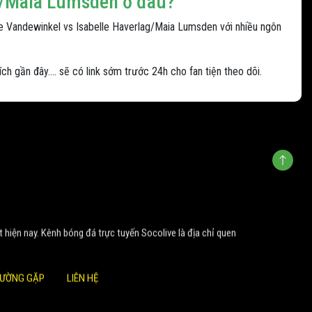
ag/Maia Lumsden ở đâu?
e Vandewinkel vs Isabelle Haverlag/Maia Lumsden với nhiều ngôn
h gần đây.... sẽ có link sớm trước 24h cho fan tiện theo dõi.
t hiện nay. Kênh bóng đá trực tuyến Socolive là địa chỉ quen
HƯỜNG GẶP
LIÊN HỆ