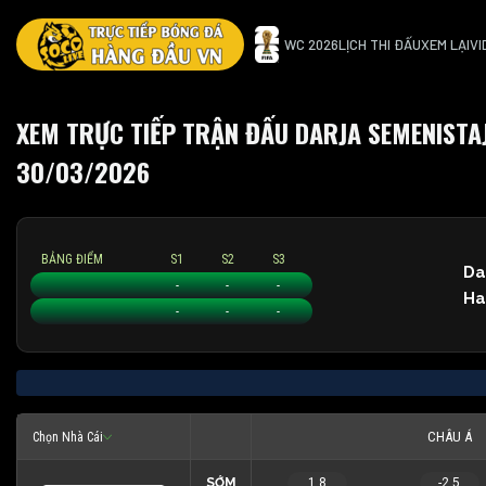
WC 2026
LỊCH THI ĐẤU
XEM LẠI
VI
XEM TRỰC TIẾP TRẬN ĐẤU DARJA SEMENISTA
30/03/2026
BẢNG ĐIỂM
S1
S2
S3
Darja Semenistaja/Hanne Vandewinkel
-
-
-
Isabelle Haverlag/Maia Lumsden
-
-
-
CHÂU Á
Chọn Nhà Cái
SỚM
1.8
-2.5