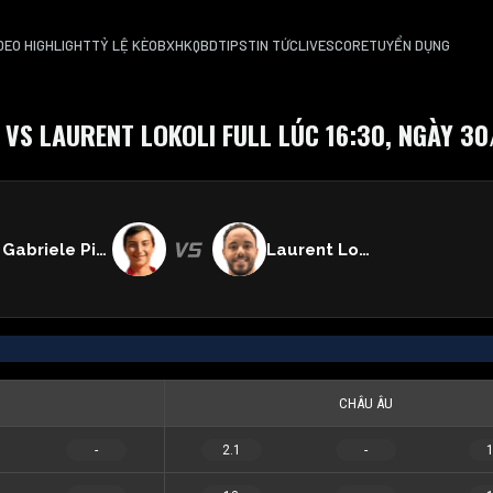
DEO HIGHLIGHT
TỶ LỆ KÈO
BXH
KQBD
TIPS
TIN TỨC
LIVESCORE
TUYỂN DỤNG
 VS LAURENT LOKOLI FULL LÚC 16:30, NGÀY 3
Gabriele Piraino
Laurent Lokoli
CHÂU ÂU
-
2.1
-
1