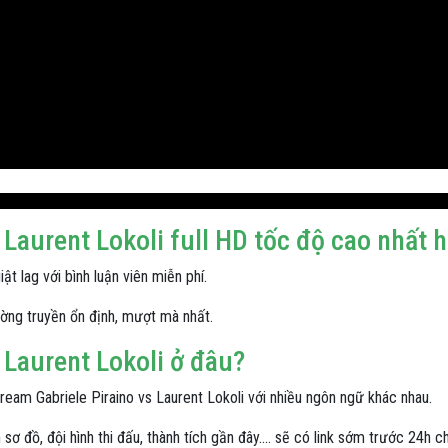
s Laurent Lokoli full HD tốc độ cao nhất 
t lag với bình luận viên miễn phí.
đường truyền ổn định, mượt mà nhất.
s Laurent Lokoli ở đâu?
tream Gabriele Piraino vs Laurent Lokoli với nhiều ngôn ngữ khác nhau.
sơ đồ, đội hình thi đấu, thành tích gần đây.... sẽ có link sớm trước 24h ch