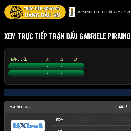
WC 2026
LỊCH THI ĐẤU
XEM LẠI
VI
XEM TRỰC TIẾP TRẬN ĐẤU GABRIELE PIRAINO
BẢNG ĐIỂM
S1
S2
S3
Gabriele Piraino
-
-
-
Laurent Lokoli
-
-
-
CHÂU Á
Chọn Nhà Cái
SỚM
-
-