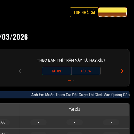
TOP NHÀ CÁI
CƯỢC 8XBET
0/03/2026
THEO BẠN THÌ TRẬN NÀY TÀI HAY XỈU?
TÀI 0%
XỈU 0%
Anh Em Muốn Tham Gia Đặt Cược Thì Click Vào Quảng Cáo
TÀI XỈU
.66
-
-
-