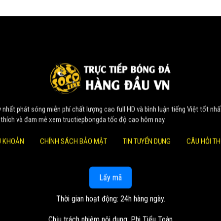
nhất phát sóng miễn phí chất lượng cao full HD và bình luận tiếng Việt tốt nhấ
 thích và đam mê xem tructiepbongda tốc độ cao hôm nay.
U KHOẢN
CHÍNH SÁCH BẢO MẬT
TIN TUYỂN DỤNG
CÂU HỎI T
Lấy mã
Thời gian hoạt động: 24h hàng ngày.
Chịu trách nhiệm nội dung: Phi Tiểu Toàn