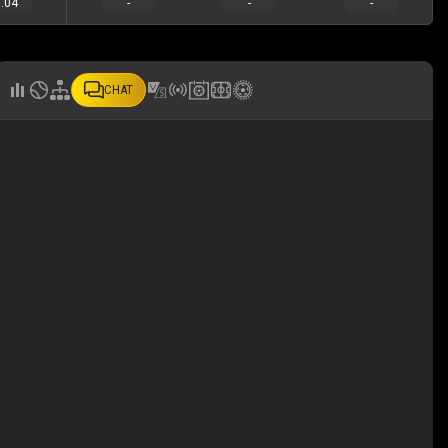
.04
-
-
-
CHAT