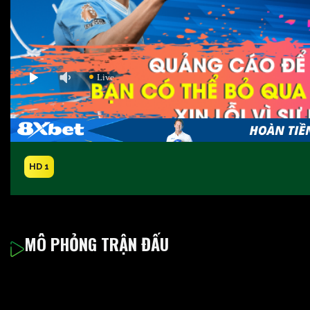
HD 1
MÔ PHỎNG TRẬN ĐẤU