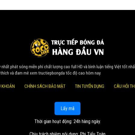
nhất phát sóng miễn phí chất lượng cao full HD và bình luận tiếng Việt tốt nhấ
 thích và đam mê xem tructiepbongda tốc độ cao hôm nay.
U KHOẢN
CHÍNH SÁCH BẢO MẬT
TIN TUYỂN DỤNG
CÂU HỎI T
Lấy mã
Thời gian hoạt động: 24h hàng ngày.
Chịu trách nhiệm nội dung: Phi Tiểu Toàn