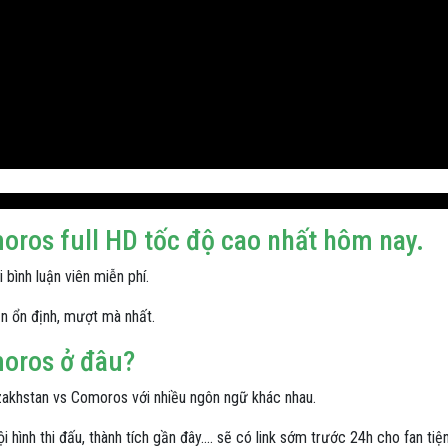
oros full HD tốc độ cao nhất hôm nay.
bình luận viên miễn phí.
n ổn định, mượt mà nhất.
moros ở đâu?
akhstan vs Comoros với nhiều ngôn ngữ khác nhau.
hình thi đấu, thành tích gần đây.... sẽ có link sớm trước 24h cho fan tiện