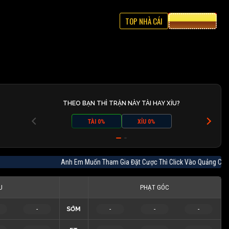
TOP NHÀ CÁI
CƯỢC 8XBET
THEO BẠN THÌ TRẬN NÀY TÀI HAY XỈU?
TÀI 0%
XỈU 0%
Anh Em Muốn Tham Gia Đặt Cược Thì Click Vào Quảng Cá
U
PHẠT GÓC
-
SỚM
-
-
-