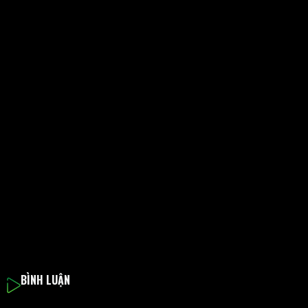
BÌNH LUẬN