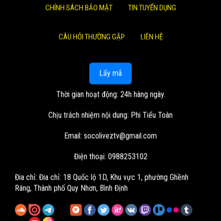
CHÍNH SÁCH BẢO MẬT
TIN TUYỂN DỤNG
CÂU HỎI THƯỜNG GẶP
LIÊN HỆ
Lấy mã
Thời gian hoạt động: 24h hàng ngày.
Chịu trách nhiệm nội dung: Phi Tiểu Toàn
Email:
socoliveztv@gmail.com
Điện thoại: 0988253102
Đia chỉ:
Đia chỉ: 18 Quốc lộ 1D, Khu vực 1, phường Ghềnh
Ráng, Thành phố Quy Nhơn, Bình Định