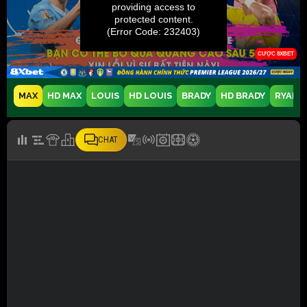
MAX
HD MAX
LOUIS
HD LOUIS
BRADY
HD BRADY
RYAN
CHAT