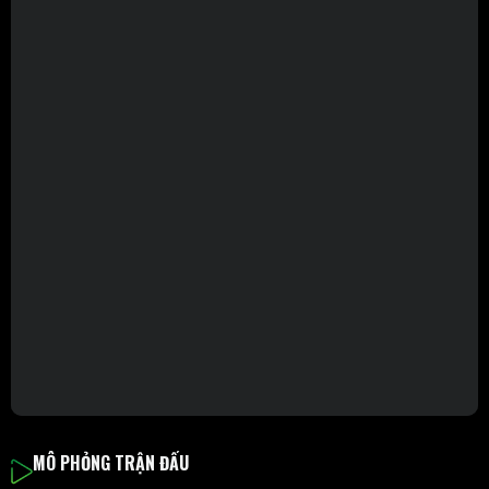
MÔ PHỎNG TRẬN ĐẤU