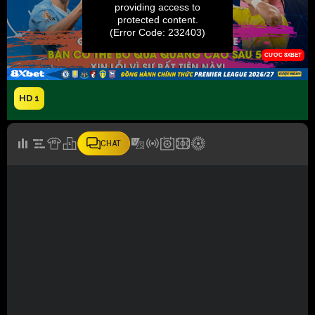
HD 1
CHAT