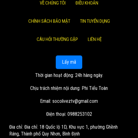
VỀ CHÚNG TÔI
ĐIỀU KHOẢN
CHÍNH SÁCH BẢO MẬT
TIN TUYỂN DỤNG
CÂU HỎI THƯỜNG GẶP
LIÊN HỆ
Lấy mã
Thời gian hoạt động: 24h hàng ngày.
Chịu trách nhiệm nội dung: Phi Tiểu Toàn
Email:
socoliveztv@gmail.com
Điện thoại: 0988253102
Đia chỉ:
Đia chỉ: 18 Quốc lộ 1D, Khu vực 1, phường Ghềnh
Ráng, Thành phố Quy Nhơn, Bình Định