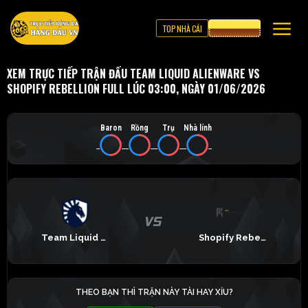
TOP NHÀ CÁI
CƯỢC 8XBET
XEM TRỰC TIẾP TRẬN ĐẤU TEAM LIQUID ALIENWARE VS
SHOPIFY REBELLION FULL LÚC 03:00, NGÀY 01/06/2026
Baron
Rồng
Trụ
Nhà lính
_
_
_
_
_
_
_
_
Team Liquid Alienware
Shopify Rebellion
THEO BẠN THÌ TRẬN NÀY TÀI HAY XỈU?