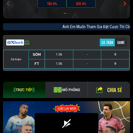
TÀI 0%
XỈU 0%
Anh Em Muốn Tham Gia Đặt Cược Thì 
CẢ TRẬN
GAME
SỚM
1.06
-
8
Cả trận
FT
1.06
-
8
SỚM
1.25
-
3.75
FT
1.25
-
3.75
CHIA SẺ
TRỰC TIẾP
MÔ PHỎNG