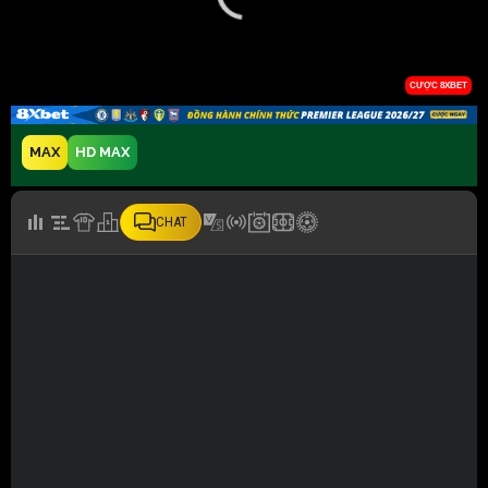
MAX
HD MAX
CHAT