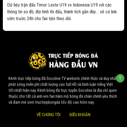
Dữ liệu trận đấu Timor Leste U19 vs Indonesia U19 với các
thông tin sơ đồ, đội hình thi đấu, thành tích gần đây.... sẽ có link
sớm trước 24h cho fan tiện theo dõi.
Kênh trực tiếp bóng đá Socolive TV website chính thức và duy nhất
phát sóng miễn phí chất lượng cao full HD và bình luận tiếng Việt
tốt nhất hiện nay. Kênh bóng đá trực tuyến Socolive là địa chỉ quen
thuộc cho tất cả anh em fan hâm mộ bóng đá chân chính yêu thích
và đam mê xem tructiepbongda tốc độ cao hôm nay.
VỀ CHÚNG TÔI
ĐIỀU KHOẢN